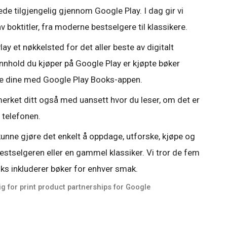
rede tilgjengelig gjennom Google Play. I dag gir vi
av boktitler, fra moderne bestselgere til klassikere.
y et nøkkelsted for det aller beste av digitalt
nnhold du kjøper på Google Play er kjøpte bøker
tene dine med Google Play Books-appen.
erket ditt også med uansett hvor du leser, om det er
å telefonen.
 kunne gjøre det enkelt å oppdage, utforske, kjøpe og
bestselgeren eller en gammel klassiker. Vi tror de fem
oks inkluderer bøker for enhver smak.
ig for print product partnerships for Google