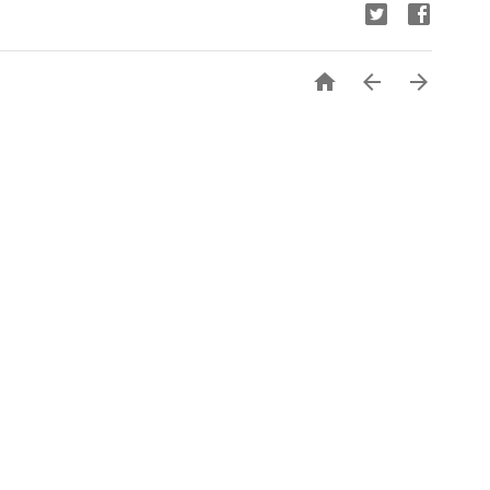


