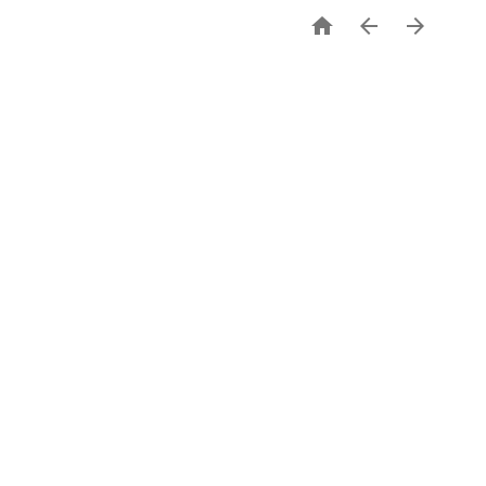


