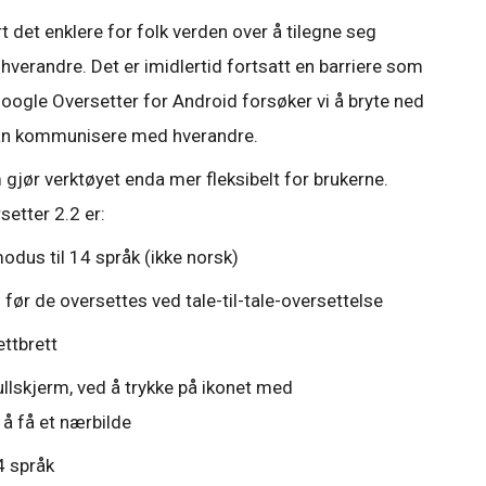
t det enklere for folk verden over å tilegne seg
erandre. Det er imidlertid fortsatt en barriere som
oogle Oversetter for Android forsøker vi å bryte ned
e kan kommunisere med hverandre.
 gjør verktøyet enda mer fleksibelt for brukerne.
etter 2.2 er:
odus til 14 språk (ikke norsk)
d før de oversettes ved tale-til-tale-oversettelse
ettbrett
fullskjerm, ved å trykke på ikonet med
 å få et nærbilde
4 språk