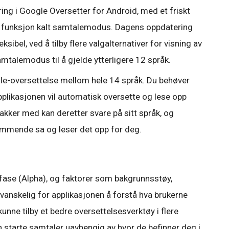
ering i Google Oversetter for Android, med et friskt
l funksjon kalt samtalemodus. Dagens oppdatering
sibel, ved å tilby flere valgalternativer for visning av
mtalemodus til å gjelde ytterligere 12 språk.
ale-oversettelse mellom hele 14 språk. Du behøver
pplikasjonen vil automatisk oversette og lese opp
kker med kan deretter svare på sitt språk, og
ommende sa og leser det opp for deg.
tfase (Alpha), og faktorer som bakgrunnsstøy,
 vanskelig for applikasjonen å forstå hva brukerne
å kunne tilby et bedre oversettelsesverktøy i flere
an starte samtaler uavhengig av hvor de befinner deg i