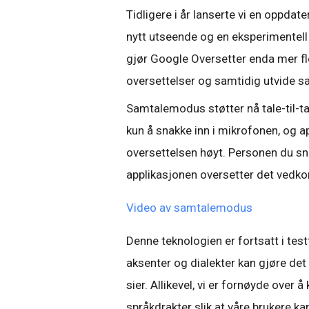
Tidligere i år lanserte vi en oppdat
nytt utseende og en eksperimentel
gjør Google Oversetter enda mer flek
oversettelser og samtidig utvide sa
Samtalemodus støtter nå tale-til-t
kun å snakke inn i mikrofonen, og a
oversettelsen høyt. Personen du sna
applikasjonen oversetter det vedk
Video av samtalemodus
Denne teknologien er fortsatt i tes
aksenter og dialekter kan gjøre det
sier. Allikevel, vi er fornøyde over 
språkdrakter slik at våre brukere k