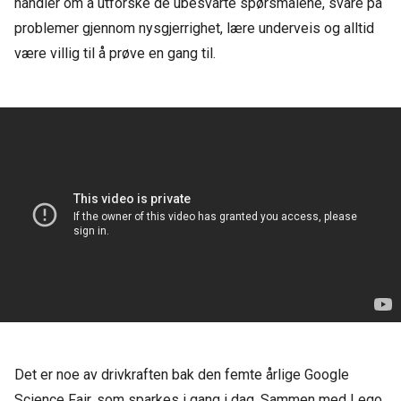
handler om å utforske de ubesvarte spørsmålene, svare på
problemer gjennom nysgjerrighet, lære underveis og alltid
være villig til å prøve en gang til.
Det er noe av drivkraften bak den femte årlige Google
Science Fair, som sparkes i gang i dag. Sammen med Lego