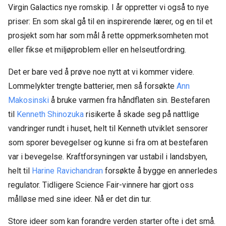
Virgin Galactics nye romskip. I år oppretter vi også to nye
priser: En som skal gå til en inspirerende lærer, og en til et
prosjekt som har som mål å rette oppmerksomheten mot
eller fikse et miljøproblem eller en helseutfordring.
Det er bare ved å prøve noe nytt at vi kommer videre.
Lommelykter trengte batterier, men så forsøkte
Ann
Makosinski
å bruke varmen fra håndflaten sin. Bestefaren
til
Kenneth Shinozuka
risikerte å skade seg på nattlige
vandringer rundt i huset, helt til Kenneth utviklet sensorer
som sporer bevegelser og kunne si fra om at bestefaren
var i bevegelse. Kraftforsyningen var ustabil i landsbyen,
helt til
Harine Ravichandran
forsøkte å bygge en annerledes
regulator. Tidligere Science Fair-vinnere har gjort oss
målløse med sine ideer. Nå er det din tur.
Store ideer som kan forandre verden starter ofte i det små.