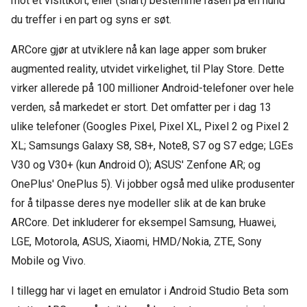
mot et visittkort, eller (snart) bestemme rasen på en hund
du treffer i en part og syns er søt.
ARCore gjør at utviklere nå kan lage apper som bruker
augmented reality, utvidet virkelighet, til Play Store. Dette
virker allerede på 100 millioner Android-telefoner over hele
verden, så markedet er stort. Det omfatter per i dag 13
ulike telefoner (Googles Pixel, Pixel XL, Pixel 2 og Pixel 2
XL; Samsungs Galaxy S8, S8+, Note8, S7 og S7 edge; LGEs
V30 og V30+ (kun Android O); ASUS' Zenfone AR; og
OnePlus' OnePlus 5). Vi jobber også med ulike produsenter
for å tilpasse deres nye modeller slik at de kan bruke
ARCore. Det inkluderer for eksempel Samsung, Huawei,
LGE, Motorola, ASUS, Xiaomi, HMD/Nokia, ZTE, Sony
Mobile og Vivo.
I tillegg har vi laget en emulator i Android Studio Beta som