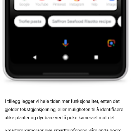
I tillegg legger vi hele tiden mer funksjonalitet, enten det
gjelder tekstgjenkjenning, eller muligheten til å identifisere
ulike planter og dyr bare ved å peke kameraet mot det.
Smartere kameraer gjør smarttelefonene våre enda bedre.