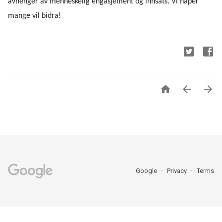
avhenger av menneskelig engasjement og innsats. Vi håper
mange vil bidra!



Google
Privacy
Terms