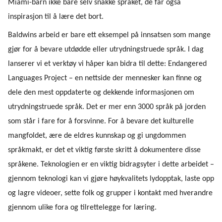
Miami-barn ikke bare selv snakke språket, de får også
inspirasjon til å lære det bort.
Baldwins arbeid er bare ett eksempel på innsatsen som mange
gjør for å bevare utdødde eller utrydningstruede språk. I dag
lanserer vi et verktøy vi håper kan bidra til dette: Endangered
Languages Project – en nettside der mennesker kan finne og
dele den mest oppdaterte og dekkende informasjonen om
utrydningstruede språk. Det er mer enn 3000 språk på jorden
som står i fare for å forsvinne. For å bevare det kulturelle
mangfoldet, ære de eldres kunnskap og gi ungdommen
språkmakt, er det et viktig første skritt å dokumentere disse
språkene. Teknologien er en viktig bidragsyter i dette arbeidet –
gjennom teknologi kan vi gjøre høykvalitets lydopptak, laste opp
og lagre videoer, sette folk og grupper i kontakt med hverandre
gjennom ulike fora og tilrettelegge for læring.