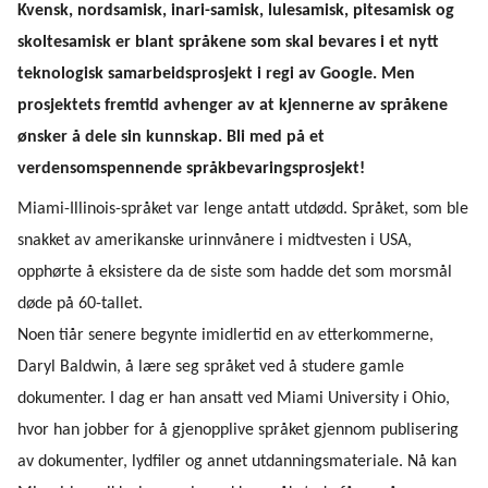
Kvensk, nordsamisk, inari-samisk, lulesamisk, pitesamisk og
skoltesamisk er blant språkene som skal bevares i et nytt
teknologisk samarbeidsprosjekt i regi av Google. Men
prosjektets fremtid avhenger av at kjennerne av språkene
ønsker å dele sin kunnskap. Bli med på et
verdensomspennende språkbevaringsprosjekt!
Miami-Illinois-språket var lenge antatt utdødd. Språket, som ble
snakket av amerikanske urinnvånere i midtvesten i USA,
opphørte å eksistere da de siste som hadde det som morsmål
døde på 60-tallet.
Noen tiår senere begynte imidlertid en av etterkommerne,
Daryl Baldwin, å lære seg språket ved å studere gamle
dokumenter. I dag er han ansatt ved Miami University i Ohio,
hvor han jobber for å gjenopplive språket gjennom publisering
av dokumenter, lydfiler og annet utdanningsmateriale. Nå kan