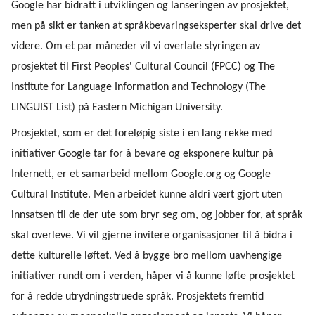
Google har bidratt i utviklingen og lanseringen av prosjektet,
men på sikt er tanken at språkbevaringseksperter skal drive det
videre. Om et par måneder vil vi overlate styringen av
prosjektet til First Peoples' Cultural Council (FPCC) og The
Institute for Language Information and Technology (The
LINGUIST List) på Eastern Michigan University.
Prosjektet, som er det foreløpig siste i en lang rekke med
initiativer Google tar for å bevare og eksponere kultur på
Internett, er et samarbeid mellom Google.org og Google
Cultural Institute. Men arbeidet kunne aldri vært gjort uten
innsatsen til de der ute som bryr seg om, og jobber for, at språk
skal overleve. Vi vil gjerne invitere organisasjoner til å bidra i
dette kulturelle løftet. Ved å bygge bro mellom uavhengige
initiativer rundt om i verden, håper vi å kunne løfte prosjektet
for å redde utrydningstruede språk. Prosjektets fremtid